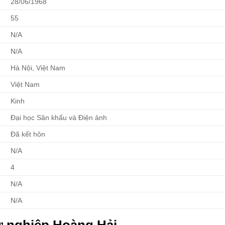
28/06/1968
55
N/A
N/A
Hà Nội, Việt Nam
Việt Nam
Kinh
Đại học Sân khấu và Điện ảnh
Đã kết hôn
N/A
4
N/A
N/A