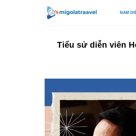
Bỏ
qua
NAM DI
nội
dung
Tiểu sử diễn viên 