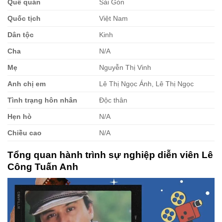
Quê quán
Sài Gòn
Quốc tịch
Việt Nam
Dân tộc
Kinh
Cha
N/A
Mẹ
Nguyễn Thị Vinh
Anh chị em
Lê Thị Ngọc Ánh, Lê Thị Ngọc
Tình trạng hôn nhân
Độc thân
Hẹn hò
N/A
Chiều cao
N/A
Tổng quan hành trình sự nghiệp diễn viên Lê
Công Tuấn Anh