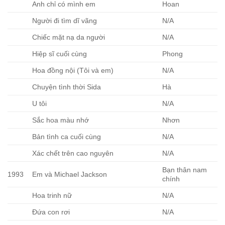
Anh chỉ có mình em
Hoan
Người đi tìm dĩ vãng
N/A
Chiếc mặt nạ da người
N/A
Hiệp sĩ cuối cùng
Phong
Hoa đồng nội (Tôi và em)
N/A
Chuyện tình thời Sida
Hà
U tôi
N/A
Sắc hoa màu nhớ
Nhơn
Bản tình ca cuối cùng
N/A
Xác chết trên cao nguyên
N/A
Bạn thân nam
1993
Em và Michael Jackson
chính
Hoa trinh nữ
N/A
Đứa con rơi
N/A