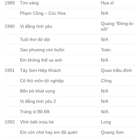
1989
Tìm vàng
Họa sĩ
Phạm Công – Cúc Hoa
N/A
Quang “Đông-ki-
1990
Vị đắng tình yêu
sốt”
Tuổi thơ dữ dội
N/A
Sao phượng còn buồn
Toàn
Em không thể xa anh
N/A
1991
Tây Sơn Hiệp Khách
Quan triều đình
Cô thủ môn tội nghiệp
Công
Bến bờ khát vọng
N/A
Vị đắng tình yêu 2
N/A
Tráng sĩ Bồ Đề
N/A
1992
Vĩnh biệt mùa hè
Long
Em còn nhớ hay em đã quên
Quang Sơn