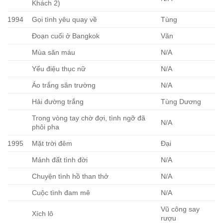
Khách 2)
1994
Gọi tình yêu quay về
Tùng
Đoạn cuối ở Bangkok
Văn
Mùa săn máu
N/A
Yểu điệu thục nữ
N/A
Áo trắng sân trường
N/A
Hải đường trắng
Tùng Dương
Trong vòng tay chờ đợi, tình ngỡ đã
N/A
phôi pha
1995
Mặt trời đêm
Đại
Mảnh đất tình đời
N/A
Chuyện tình hồ than thở
N/A
Cuộc tình đam mê
N/A
Vũ công say
Xích lô
rượu