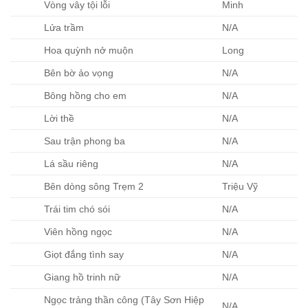
Vòng vây tội lỗi
Minh
Lửa trầm
N/A
Hoa quỳnh nở muộn
Long
Bên bờ ảo vọng
N/A
Bông hồng cho em
N/A
Lời thề
N/A
Sau trận phong ba
N/A
Lá sầu riêng
N/A
Bên dòng sông Trẹm 2
Triệu Vỹ
Trái tim chó sói
N/A
Viên hồng ngọc
N/A
Giọt đắng tình say
N/A
Giang hồ trinh nữ
N/A
Ngọc trảng thần công (Tây Sơn Hiệp
N/A