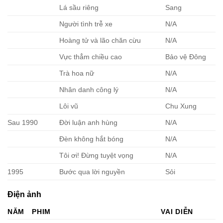
Lá sầu riêng
Sang
Người tình trễ xe
N/A
Hoàng tử và lão chăn cừu
N/A
Vực thẳm chiều cao
Bảo vệ Đông
Trà hoa nữ
N/A
Nhân danh công lý
N/A
Lôi vũ
Chu Xung
Sau 1990
Đời luận anh hùng
N/A
Đèn không hắt bóng
N/A
Tôi ơi! Đừng tuyệt vọng
N/A
1995
Bước qua lời nguyền
Sỏi
Điện ảnh
NĂM
PHIM
VAI DIỄN