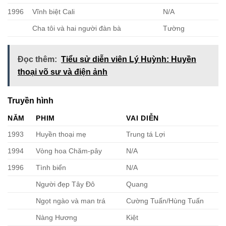
1996
Vĩnh biệt Cali
N/A
Cha tôi và hai người đàn bà
Tường
Đọc thêm:
Tiểu sử diễn viên Lý Huỳnh: Huyền
thoại võ sư và điện ảnh
Truyền hình
NĂM
PHIM
VAI DIỄN
1993
Huyền thoại mẹ
Trung tá Lợi
1994
Vòng hoa Chăm-pây
N/A
1996
Tình biển
N/A
Người đẹp Tây Đô
Quang
Ngọt ngào và man trá
Cường Tuấn/Hùng Tuấn
Nàng Hương
Kiệt