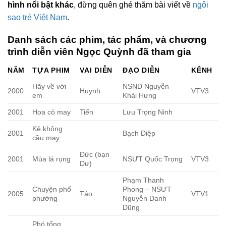
hình nổi bật khác
, đừng quên ghé thăm bài viết về
ngôi
sao trẻ Việt Nam
.
Danh sách các phim, tác phẩm, và chương
trình diễn viên Ngọc Quỳnh đã tham gia
NĂM
TỰA PHIM
VAI DIỄN
ĐẠO DIỄN
KÊNH
Hãy về với
NSND Nguyễn
2000
Huynh
VTV3
em
Khải Hưng
2001
Hoa cỏ may
Tiến
Lưu Trọng Ninh
Kẻ không
2001
Bạch Diệp
cầu may
Đức (bạn
2001
Mùa lá rụng
NSƯT Quốc Trọng
VTV3
Dư)
Phạm Thanh
Chuyện phố
Phong – NSƯT
2005
Táo
VTV1
phường
Nguyễn Danh
Dũng
Phó tổng