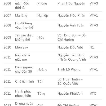
2006
giám đốc
Phong
Phan Hữu Nguyên
VTV3
thời @
2007
Ma làng
Nghiệp
Nguyễn Hữu Phần
VTV1
Họ đã từng
2008
Nguyễn Anh Tuấn
VTV3
yêu như thế
Tin vào điều
Vũ Hồng Sơn – Đỗ
2009
Hiếu
không thể
Chí Hướng
2010
Men say
Nguyễn Đức Việt
H1
Nếu chỉ là
Nguyễn Tiến Dũng
2011
VTV3
giấc mơ
– Trần Quang Vinh
Đếm ngược
2011
Hoàng
Trịnh Lê Phong
VTV1
cho đến 30
Bùi Huy Thuần –
2011
Chủ tịch tỉnh
Tản
Bùi Quốc Việt
Hạnh phúc
2011
Tùng
Nguyễn Khải Anh
VTC
nhọc nhằn
Đi qua ngày
2012
Chí
Đỗ Chí Hướng
VTV1