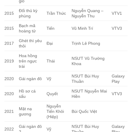
gió
Đối thủ kỳ
Nguyễn Quang –
2015
Trần Thức
VTV1
phùng
Nguyễn Thu
Bạch mã
2015
Tiến
Vũ Minh Trí
VTV3
hoàng tử
Ghét thì yêu
2017
Đại
Trịnh Lê Phong
thôi
Hoa hồng
NSƯT Vũ Trường
2019
trên ngực
Thái
Khoa
trái
NSƯT Bùi Huy
Galaxy
2020
Gái ngàn đô
Vỹ
Thuần
Play
Hồ sơ cá
NSƯT Nguyễn Mai
2020
Quyết
VTV3
sấu
Hiền
Nguyễn
Mặt nạ
2021
Tiến Khôi
Bùi Quốc Việt
gương
(Hiệp)
Gái ngàn đô
NSƯT Bùi Huy
Galaxy
2022
Vỹ
2
Thuần
Play