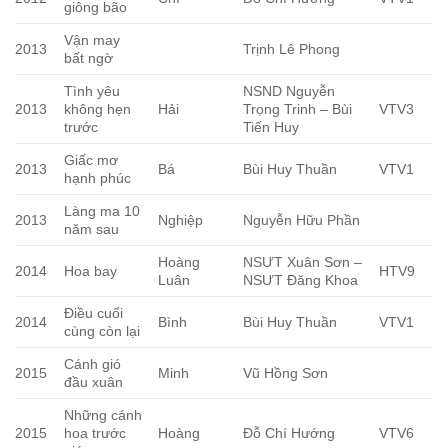
giông bão
Vận may
2013
Trịnh Lê Phong
bất ngờ
Tình yêu
NSND Nguyễn
2013
không hẹn
Hải
Trọng Trinh – Bùi
VTV3
trước
Tiến Huy
Giấc mơ
2013
Bá
Bùi Huy Thuần
VTV1
hạnh phúc
Làng ma 10
2013
Nghiệp
Nguyễn Hữu Phần
năm sau
Hoàng
NSƯT Xuân Sơn –
2014
Hoa bay
HTV9
Luân
NSƯT Đăng Khoa
Điều cuối
2014
Bình
Bùi Huy Thuần
VTV1
cùng còn lại
Cánh gió
2015
Minh
Vũ Hồng Sơn
đầu xuân
Những cánh
2015
hoa trước
Hoàng
Đỗ Chí Hướng
VTV6