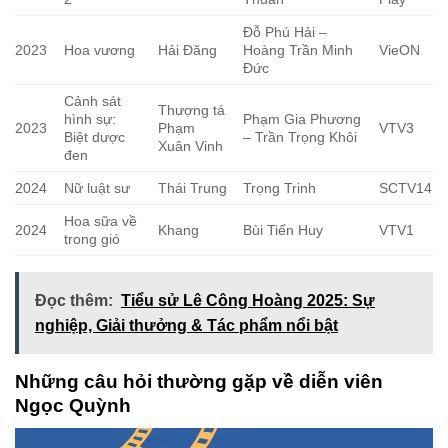
Đỗ Phú Hải –
2023
Hoa vương
Hải Đăng
Hoàng Trần Minh
VieON
Đức
Cảnh sát
Thượng tá
hình sự:
Phạm Gia Phương
2023
Phạm
VTV3
Biệt dược
– Trần Trọng Khôi
Xuân Vinh
đen
2024
Nữ luật sư
Thái Trung
Trọng Trinh
SCTV14
Hoa sữa về
2024
Khang
Bùi Tiến Huy
VTV1
trong gió
Đọc thêm:
Tiểu sử Lê Công Hoàng 2025: Sự
nghiệp, Giải thưởng & Tác phẩm nổi bật
Những câu hỏi thường gặp về diễn viên
Ngọc Quỳnh