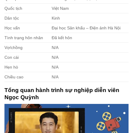
Quốc tịch
Việt Nam
Dân tộc
Kinh
Học vấn
Đại học Sân khấu – Điện ảnh Hà Nội
Tình trạng hôn nhân
Đã kết hôn
Vợ/chồng
N/A
Con cái
N/A
Hẹn hò
N/A
Chiều cao
N/A
Tổng quan hành trình sự nghiệp diễn viên
Ngọc Quỳnh