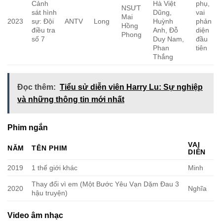
Cảnh
Hà Việt
phụ,
NSƯT
sát hình
Dũng,
vai
Mai
2023
sự: Đội
ANTV
Long
Huỳnh
phản
Hồng
điều tra
Anh, Đỗ
diện
Phong
số 7
Duy Nam,
đầu
Phan
tiên
Thắng
Đọc thêm:
Tiểu sử diễn viên Harry Lu: Sự nghiệp
và những thông tin mới nhất
Phim ngắn
VAI
NĂM
TÊN PHIM
DIỄN
2019
1 thế giới khác
Minh
Thay đổi vì em (Một Bước Yêu Vạn Dặm Đau 3
2020
Nghĩa
hậu truyện)
Video âm nhạc