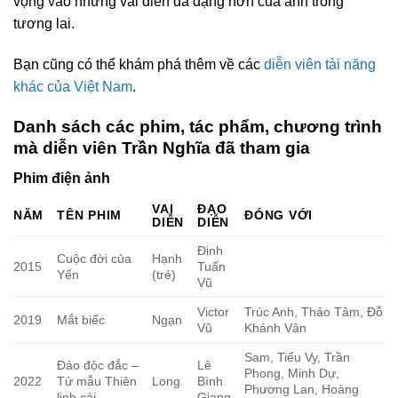
vọng vào những vai diễn đa dạng hơn của anh trong
tương lai.
Bạn cũng có thể khám phá thêm về các
diễn viên tài năng
khác của Việt Nam
.
Danh sách các phim, tác phẩm, chương trình
mà diễn viên Trần Nghĩa đã tham gia
Phim điện ảnh
VAI
ĐẠO
NĂM
TÊN PHIM
ĐÓNG VỚI
DIỄN
DIỄN
Đinh
Cuộc đời của
Hạnh
2015
Tuấn
Yến
(trẻ)
Vũ
Victor
Trúc Anh, Thảo Tâm, Đỗ
2019
Mắt biếc
Ngạn
Vũ
Khánh Vân
Sam, Tiểu Vy, Trần
Đảo độc đắc –
Lê
Phong, Minh Dự,
2022
Tử mẫu Thiên
Long
Bình
Phương Lan, Hoàng
linh cái
Giang