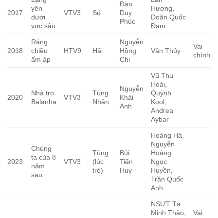
Đào
yên
Hương,
2017
VTV3
Sứ
Duy
dưới
Doãn Quốc
Phúc
vực sâu
Đam
Ráng
Nguyễn
Vai
2018
chiều
HTV9
Hải
Hồng
Vân Thủy
chính
ấm áp
Chi
Vũ Thu
Hoài,
Nguyễn
Nhà trọ
Tùng
Quỳnh
2020
VTV3
Khải
Balanha
Nhân
Kool,
Anh
Andrea
Aybar
Hoàng Hà,
Nguyễn
Chúng
Tùng
Bùi
Hoàng
ta của 8
2023
VTV3
(lúc
Tiến
Ngọc
năm
trẻ)
Huy
Huyền,
sau
Trần Quốc
Anh
NSƯT Tạ
Minh Thảo,
Vai