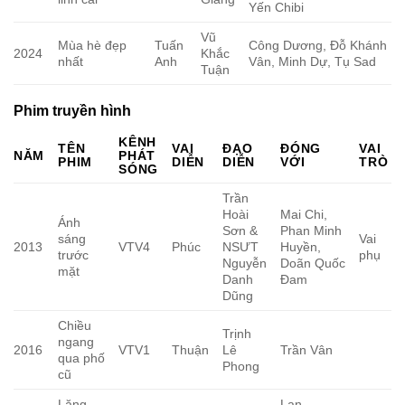
Yến Chibi
Vũ
Mùa hè đẹp
Tuấn
Công Dương, Đỗ Khánh
2024
Khắc
nhất
Anh
Vân, Minh Dự, Tụ Sad
Tuận
Phim truyền hình
KÊNH
TÊN
VAI
ĐẠO
ĐÓNG
VAI
NĂM
PHÁT
PHIM
DIỄN
DIỄN
VỚI
TRÒ
SÓNG
Trần
Hoài
Mai Chi,
Ánh
Sơn &
Phan Minh
sáng
Vai
2013
VTV4
Phúc
NSƯT
Huyền,
trước
phụ
Nguyễn
Doãn Quốc
mặt
Danh
Đam
Dũng
Chiều
Trịnh
ngang
2016
VTV1
Thuận
Lê
Trần Vân
qua phố
Phong
cũ
Lặng
Lan