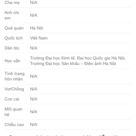
Cha mẹ
N/A
Anh chị
N/A
em
Quê quán
Hà Nội
Quốc tịch
Việt Nam
Dân tộc
N/A
Trường Đại học Kinh tế, Đại học Quốc gia Hà Nội;
Học vấn
Trường Đại học Sân khấu – Điện ảnh Hà Nội
Tình trạng
N/A
hôn nhân
Vợ/Chồng
N/A
Con cái
N/A
Mối quan
N/A
hệ
Chiều cao
N/A