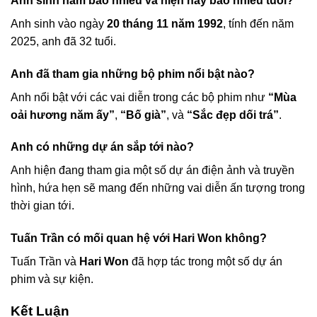
Anh sinh năm bao nhiêu và hiện nay bao nhiêu tuổi?
Anh sinh vào ngày
20 tháng 11 năm 1992
, tính đến năm
2025, anh đã 32 tuổi.
Anh đã tham gia những bộ phim nổi bật nào?
Anh nổi bật với các vai diễn trong các bộ phim như
“Mùa
oải hương năm ấy”
,
“Bố già”
, và
“Sắc đẹp dối trá”
.
Anh có những dự án sắp tới nào?
Anh hiện đang tham gia một số dự án điện ảnh và truyền
hình, hứa hẹn sẽ mang đến những vai diễn ấn tượng trong
thời gian tới.
Tuấn Trần có mối quan hệ với Hari Won không?
Tuấn Trần và
Hari Won
đã hợp tác trong một số dự án
phim và sự kiện.
Kết Luận