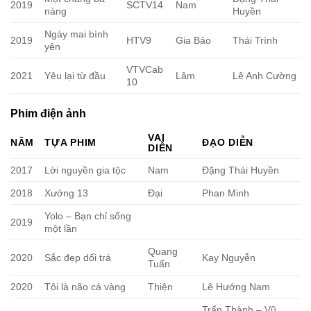
2019
SCTV14
Nam
nàng
Huyền
Ngày mai bình
2019
HTV9
Gia Bảo
Thái Trình
yên
VTVCab
2021
Yêu lại từ đầu
Lâm
Lê Anh Cường
10
Phim điện ảnh
VAI
NĂM
TỰA PHIM
ĐẠO DIỄN
DIỄN
2017
Lời nguyền gia tộc
Nam
Đặng Thái Huyền
2018
Xưởng 13
Đại
Phan Minh
Yolo – Bạn chỉ sống
2019
một lần
Quang
2020
Sắc đẹp dối trá
Kay Nguyễn
Tuấn
2020
Tôi là não cá vàng
Thiện
Lê Hướng Nam
Trấn Thành – Vũ