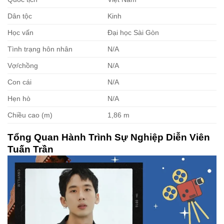
Dân tộc
Kinh
Học vấn
Đại học Sài Gòn
Tình trạng hôn nhân
N/A
Vợ/chồng
N/A
Con cái
N/A
Hẹn hò
N/A
Chiều cao (m)
1,86 m
Tổng Quan Hành Trình Sự Nghiệp Diễn Viên
Tuấn Trần