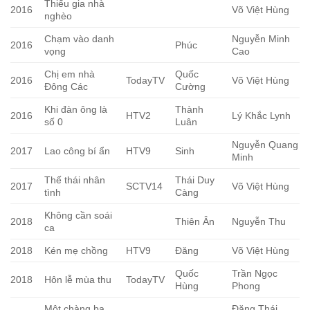
Thiếu gia nhà
2016
Võ Việt Hùng
nghèo
Chạm vào danh
Nguyễn Minh
2016
Phúc
vọng
Cao
Chị em nhà
Quốc
2016
TodayTV
Võ Việt Hùng
Đông Các
Cường
Khi đàn ông là
Thành
2016
HTV2
Lý Khắc Lynh
số 0
Luân
Nguyễn Quang
2017
Lao công bí ẩn
HTV9
Sinh
Minh
Thế thái nhân
Thái Duy
2017
SCTV14
Võ Việt Hùng
tình
Càng
Không cần soái
2018
Thiên Ân
Nguyễn Thu
ca
2018
Kén mẹ chồng
HTV9
Đăng
Võ Việt Hùng
Quốc
Trần Ngọc
2018
Hôn lễ mùa thu
TodayTV
Hùng
Phong
Một chàng ba
Đặng Thái