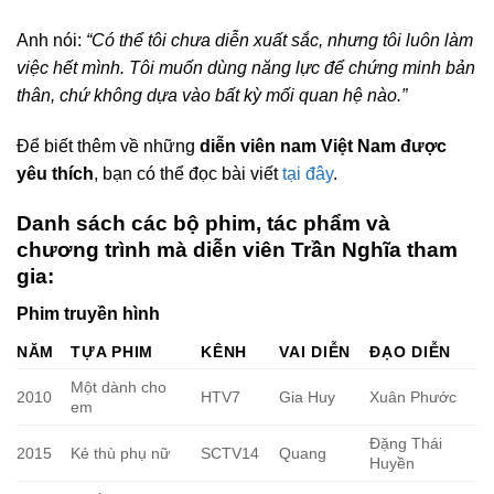
Anh nói:
“Có thể tôi chưa diễn xuất sắc, nhưng tôi luôn làm
việc hết mình. Tôi muốn dùng năng lực để chứng minh bản
thân, chứ không dựa vào bất kỳ mối quan hệ nào.”
Để biết thêm về những
diễn viên nam Việt Nam được
yêu thích
, bạn có thể đọc bài viết
tại đây
.
Danh sách các bộ phim, tác phẩm và
chương trình mà diễn viên Trần Nghĩa tham
gia:
Phim truyền hình
NĂM
TỰA PHIM
KÊNH
VAI DIỄN
ĐẠO DIỄN
Một dành cho
2010
HTV7
Gia Huy
Xuân Phước
em
Đặng Thái
2015
Kẻ thù phụ nữ
SCTV14
Quang
Huyền