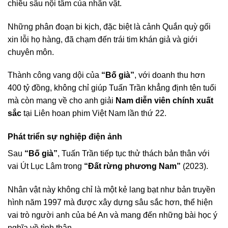
chiều sâu nội tâm của nhân vật.
Những phân đoạn bi kịch, đặc biệt là cảnh Quắn quỳ gối
xin lỗi họ hàng, đã chạm đến trái tim khán giả và giới
chuyên môn.
Thành công vang dội của
“Bố già”
, với doanh thu hơn
400 tỷ đồng, không chỉ giúp Tuấn Trần khẳng định tên tuổi
mà còn mang về cho anh giải
Nam diễn viên chính xuất
sắc
tại Liên hoan phim Việt Nam lần thứ 22.
Phát triển sự nghiệp điện ảnh
Sau
“Bố già”
, Tuấn Trần tiếp tục thử thách bản thân với
vai Út Lục Lâm trong
“Đất rừng phương Nam”
(2023).
Nhân vật này không chỉ là một kẻ lang bạt như bản truyền
hình năm 1997 mà được xây dựng sâu sắc hơn, thể hiện
vai trò người anh của bé An và mang đến những bài học ý
nghĩa về tình thân.