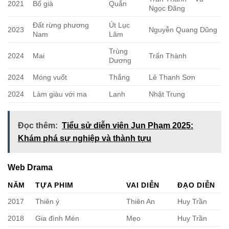
2021
Bố già
Quắn
Ngọc Đãng
Đất rừng phương
Út Lục
2023
Nguyễn Quang Dũng
Nam
Lâm
Trùng
2024
Mai
Trấn Thành
Dương
2024
Móng vuốt
Thắng
Lê Thanh Sơn
2024
Làm giàu với ma
Lanh
Nhật Trung
Đọc thêm:
Tiểu sử diễn viên Jun Phạm 2025:
Khám phá sự nghiệp và thành tựu
Web Drama
NĂM
TỰA PHIM
VAI DIỄN
ĐẠO DIỄN
2017
Thiên ý
Thiên An
Huy Trần
2018
Gia đình Mén
Mẹo
Huy Trần