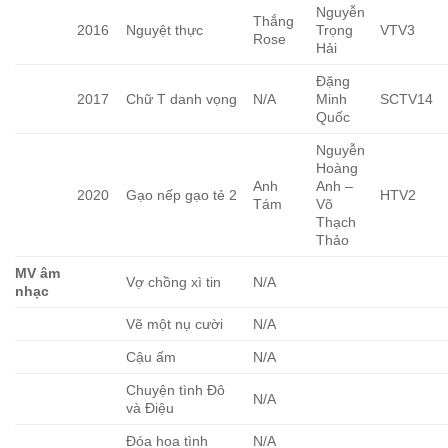
Nguyễn
Thắng
2016
Nguyệt thực
Trọng
VTV3
Rose
Hải
Đặng
2017
Chữ T danh vọng
N/A
Minh
SCTV14
Quốc
Nguyễn
Hoàng
Anh
Anh –
2020
Gạo nếp gạo tẻ 2
HTV2
Tám
Võ
Thạch
Thảo
MV âm
Vợ chồng xì tin
N/A
nhạc
Vẽ một nụ cười
N/A
Cậu ấm
N/A
Chuyện tình Đô
N/A
và Điệu
Đóa hoa tình
N/A