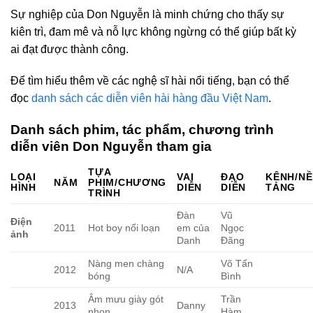
Sự nghiệp của Don Nguyễn là minh chứng cho thấy sự
kiên trì, đam mê và nỗ lực không ngừng có thể giúp bất kỳ
ai đạt được thành công.
Để tìm hiểu thêm về các nghệ sĩ hài nổi tiếng, bạn có thể
đọc
danh sách các diễn viên hài hàng đầu Việt Nam
.
Danh sách phim, tác phẩm, chương trình
diễn viên Don Nguyễn tham gia
TỰA
LOẠI
VAI
ĐẠO
KÊNH/N
NĂM
PHIM/CHƯƠNG
HÌNH
DIỄN
DIỄN
TẢNG
TRÌNH
Đàn
Vũ
Điện
2011
Hot boy nổi loạn
em của
Ngọc
ảnh
Danh
Đãng
Nàng men chàng
Võ Tấn
2012
N/A
bóng
Bình
Âm mưu giày gót
Trần
2013
Danny
nhọn
Hàm