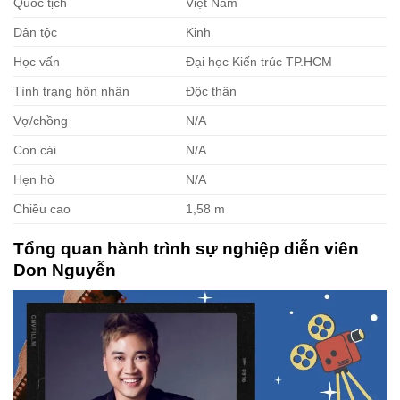
Quốc tịch
Việt Nam
Dân tộc
Kinh
Học vấn
Đại học Kiến trúc TP.HCM
Tình trạng hôn nhân
Độc thân
Vợ/chồng
N/A
Con cái
N/A
Hẹn hò
N/A
Chiều cao
1,58 m
Tổng quan hành trình sự nghiệp diễn viên
Don Nguyễn