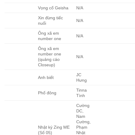
Vọng cổ Geisha
N/A
Xin đừng tiếc
N/A
nuối
Ông xã em
N/A
number one
Ông xã em
number one
N/A
(quảng cáo
Closeup)
JC
Anh biết
Hưng
Tinna
Phố đông
Tình
Cường
DC,
Nam
Cường,
Nhật ký Zing ME
Phạm
(Số 05)
Nhật