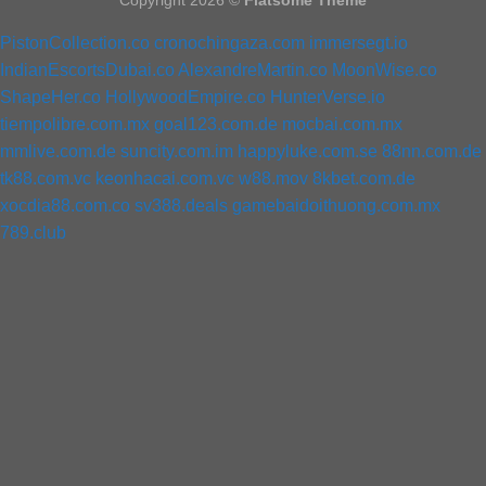
PistonCollection.co
cronochingaza.com
immersegt.io
IndianEscortsDubai.co
AlexandreMartin.co
MoonWise.co
ShapeHer.co
HollywoodEmpire.co
HunterVerse.io
tiempolibre.com.mx
goal123.com.de
mocbai.com.mx
mmlive.com.de
suncity.com.im
happyluke.com.se
88nn.com.de
tk88.com.vc
keonhacai.com.vc
w88.mov
8kbet.com.de
xocdia88.com.co
sv388.deals
gamebaidoithuong.com.mx
789.club