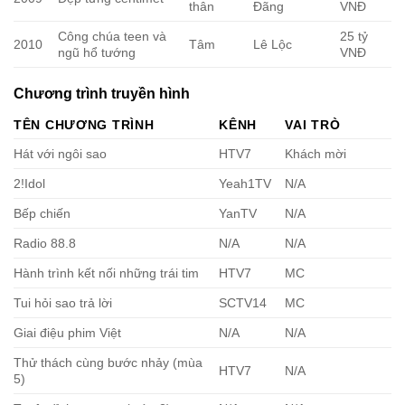
thân
Đãng
VNĐ
Công chúa teen và
25 tỷ
2010
Tâm
Lê Lộc
ngũ hổ tướng
VNĐ
Chương trình truyền hình
TÊN CHƯƠNG TRÌNH
KÊNH
VAI TRÒ
Hát với ngôi sao
HTV7
Khách mời
2!Idol
Yeah1TV
N/A
Bếp chiến
YanTV
N/A
Radio 88.8
N/A
N/A
Hành trình kết nối những trái tim
HTV7
MC
Tui hỏi sao trả lời
SCTV14
MC
Giai điệu phim Việt
N/A
N/A
Thử thách cùng bước nhảy (mùa
HTV7
N/A
5)