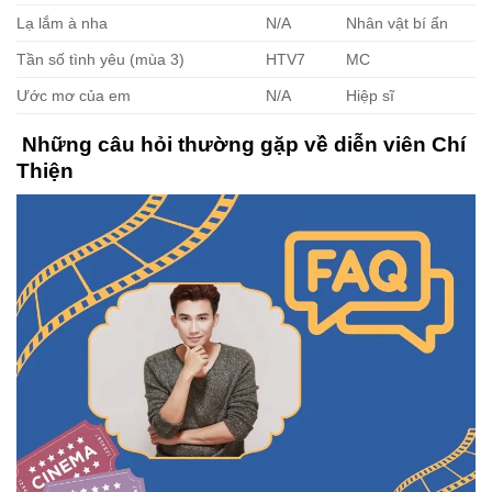
Lạ lắm à nha
N/A
Nhân vật bí ẩn
Tần số tình yêu (mùa 3)
HTV7
MC
Ước mơ của em
N/A
Hiệp sĩ
Những câu hỏi thường gặp về diễn viên Chí
Thiện