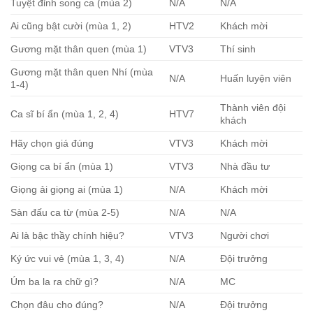
Tuyệt đỉnh song ca (mùa 2)
N/A
N/A
Ai cũng bật cười (mùa 1, 2)
HTV2
Khách mời
Gương mặt thân quen (mùa 1)
VTV3
Thí sinh
Gương mặt thân quen Nhí (mùa
N/A
Huấn luyện viên
1-4)
Thành viên đội
Ca sĩ bí ẩn (mùa 1, 2, 4)
HTV7
khách
Hãy chọn giá đúng
VTV3
Khách mời
Giọng ca bí ẩn (mùa 1)
VTV3
Nhà đầu tư
Giọng ải giọng ai (mùa 1)
N/A
Khách mời
Sàn đấu ca từ (mùa 2-5)
N/A
N/A
Ai là bậc thầy chính hiệu?
VTV3
Người chơi
Ký ức vui vẻ (mùa 1, 3, 4)
N/A
Đội trưởng
Úm ba la ra chữ gì?
N/A
MC
Chọn đâu cho đúng?
N/A
Đội trưởng