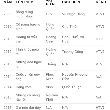
VAI
NĂM
TÊN PHIM
ĐẠO DIỄN
KÊNH
DIỄN
Bỗng dưng
2008
Duy
Vũ Ngọc Đãng
VTV1
muốn khóc
Cô nàng bướng
Hồng
2010
Chu Thiện
HTV7
bỉnh
Quân
Hoàng tử xấu
Hoàng
Châu Huế, Vũ
2010
HTV9
trai
Osin
Huân
Tình khúc mùa
Hoàng
2012
Trương Dũng
VTV9
thu
Quân
Những đóa ngọc
2013
Thắng
N/A
VTV
lan
Cuộc chiến quý
Phúc
Nguyễn Phương
2014
N/A
ông
Minh
Điền
2014
Hàng xóm
Vinh
Quốc Thuận
N/A
Những cô nàng
Nguyên
2015
N/A
N/A
rắc rối
Khôi
2016
Già néo đứt dây
N/A
N/A
HTV7