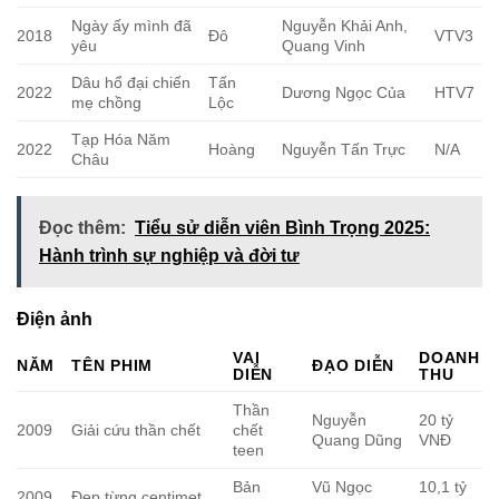
Ngày ấy mình đã
Nguyễn Khải Anh,
2018
Đô
VTV3
yêu
Quang Vinh
Dâu hổ đại chiến
Tấn
2022
Dương Ngọc Của
HTV7
mẹ chồng
Lộc
Tạp Hóa Năm
2022
Hoàng
Nguyễn Tấn Trực
N/A
Châu
Đọc thêm:
Tiểu sử diễn viên Bình Trọng 2025:
Hành trình sự nghiệp và đời tư
Điện ảnh
VAI
DOANH
NĂM
TÊN PHIM
ĐẠO DIỄN
DIỄN
THU
Thần
Nguyễn
20 tỷ
2009
Giải cứu thần chết
chết
Quang Dũng
VNĐ
teen
Bản
Vũ Ngọc
10,1 tỷ
2009
Đẹp từng centimet