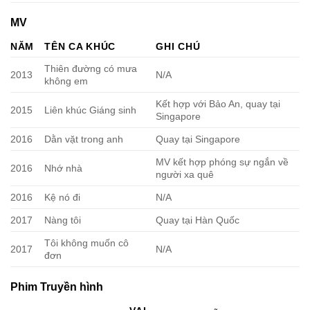
MV
NĂM
TÊN CA KHÚC
GHI CHÚ
Thiên đường có mưa
2013
N/A
không em
Kết hợp với Bảo An, quay tại
2015
Liên khúc Giáng sinh
Singapore
2016
Dằn vặt trong anh
Quay tại Singapore
MV kết hợp phóng sự ngắn về
2016
Nhớ nhà
người xa quê
2016
Kệ nó đi
N/A
2017
Nàng tôi
Quay tại Hàn Quốc
Tôi không muốn cô
2017
N/A
đơn
Phim Truyền hình