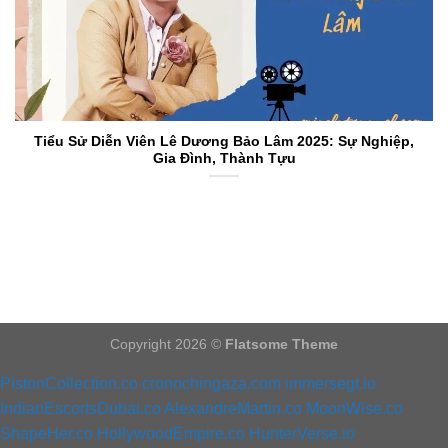
Tiểu Sử Diễn Viên Lê Dương Bảo Lâm 2025: Sự Nghiệp,
Gia Đình, Thành Tựu
Copyright 2026 ©
Flatsome Theme
PistonCollection.co
cronochingaza.com
immersegt.io
IndianEscortsDubai.co
AlexandreMartin.co
MoonWise.co
ShapeHer.co
HollywoodEmpire.co
HunterVerse.io