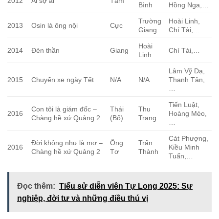
2012
Ai sợ ai
Tám
Bình
Hồng Nga,…
Trường
Hoài Linh,
2013
Osin là ông nội
Cực
Giang
Chí Tài,…
Hoài
2014
Đèn thần
Giang
Chí Tài,…
Linh
Lâm Vỹ Dạ,
2015
Chuyến xe ngày Tết
N/A
N/A
Thanh Tân,
…
Tiến Luật,
Con tôi là giám đốc –
Thái
Thu
2016
Hoàng Mèo,
Chàng hề xứ Quảng 2
(Bố)
Trang
…
Cát Phượng,
Đời không như là mơ –
Ông
Trấn
2016
Kiều Minh
Chàng hề xứ Quảng 2
Tơ
Thành
Tuấn,…
Đọc thêm:
Tiểu sử diễn viên Tự Long 2025: Sự
nghiệp, đời tư và những điều thú vị