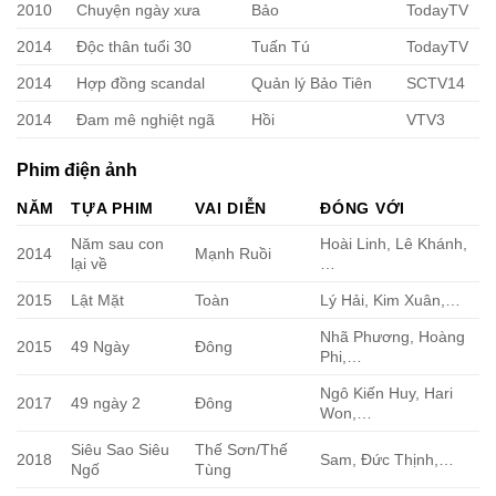
2010
Chuyện ngày xưa
Bảo
TodayTV
2014
Độc thân tuổi 30
Tuấn Tú
TodayTV
2014
Hợp đồng scandal
Quản lý Bảo Tiên
SCTV14
2014
Đam mê nghiệt ngã
Hồi
VTV3
Phim điện ảnh
NĂM
TỰA PHIM
VAI DIỄN
ĐÓNG VỚI
Năm sau con
Hoài Linh, Lê Khánh,
2014
Mạnh Ruồi
lại về
…
2015
Lật Mặt
Toàn
Lý Hải, Kim Xuân,…
Nhã Phương, Hoàng
2015
49 Ngày
Đông
Phi,…
Ngô Kiến Huy, Hari
2017
49 ngày 2
Đông
Won,…
Siêu Sao Siêu
Thế Sơn/Thế
2018
Sam, Đức Thịnh,…
Ngố
Tùng