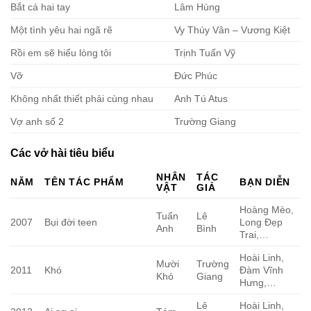
Bắt cá hai tay
Lâm Hùng
Một tình yêu hai ngã rẽ
Vy Thúy Vân – Vương Kiệt
Rồi em sẽ hiểu lòng tôi
Trịnh Tuấn Vỹ
Vỡ
Đức Phúc
Không nhất thiết phải cùng nhau
Anh Tú Atus
Vợ anh số 2
Trường Giang
Các vở hài tiêu biểu
NHÂN
TÁC
NĂM
TÊN TÁC PHẨM
BẠN DIỄN
VẬT
GIẢ
Hoàng Mèo,
Tuấn
Lê
2007
Bụi đời teen
Long Đẹp
Anh
Bình
Trai,…
Hoài Linh,
Mười
Trường
2011
Khó
Đàm Vĩnh
Khó
Giang
Hưng,…
Lê
Hoài Linh,