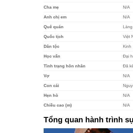
Cha mẹ
N/A
Anh chị em
N/A
Quê quán
Làng
Quốc tịch
Việt
Dân tộc
Kinh
Học vấn
Đại 
Tình trạng hôn nhân
Đã k
Vợ
N/A
Con cái
Nguy
Hẹn hò
N/A
Chiều cao (m)
N/A
Tổng quan hành trình s