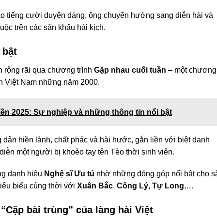
ạo tiếng cười duyên dáng, ông chuyển hướng sang diễn hài và
ộc trên các sân khấu hài kịch.
 bật
 rộng rãi qua chương trình
Gặp nhau cuối tuần
– một chương
ình Việt Nam những năm 2000.
iền 2025: Sự nghiệp và những thông tin nổi bật
ân hiền lành, chất phác và hài hước, gắn liền với biệt danh
diễn một người bị khoèo tay tên Tèo thời sinh viên.
ng danh hiệu
Nghệ sĩ Ưu tú
nhờ những đóng góp nổi bật cho s
tiêu biểu cùng thời với
Xuân Bắc
,
Công Lý
,
Tự Long
,…
“Cặp bài trùng” của làng hài Việt