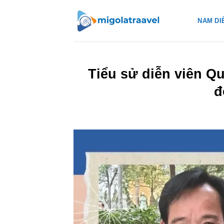
Bỏ
qua
NAM DI
nội
dung
Tiểu sử diễn viên Q
đ