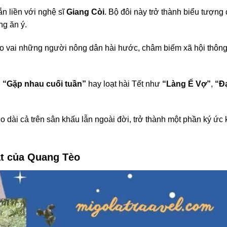
n liền với nghệ sĩ
Giang Còi
. Bộ đôi này trở thành biểu tượng
ng ăn ý.
ào vai những người nông dân hài hước, châm biếm xã hội thôn
,
“Gặp nhau cuối tuần”
hay loạt hài Tết như
“Làng Ế Vợ”
,
“Đ
 dài cả trên sân khấu lẫn ngoài đời, trở thành một phần ký ức 
t của Quang Tèo