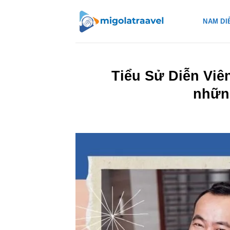
Bỏ
qua
NAM DI
nội
dung
Tiểu Sử Diễn Viê
những