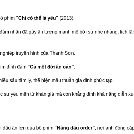
 bộ phim
“Chỉ có thể là yêu”
(2013).
h đảm nhận đã gây ấn tượng mạnh mẽ bởi sự nhẹ nhàng, lịch lã
ự nghiệp truyền hình của Thanh Sơn.
him đình đám
“Cả một đời ân oán”
.
hiều sâu tâm lý, thể hiện mâu thuẫn gia đình phức tạp.
c sự yêu mến từ khán giả mà còn khẳng định khả năng diễn xu
n dấu ấn lớn qua bộ phim
“Nàng dâu order”
, nơi anh đóng cặ