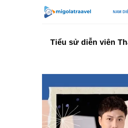
Bỏ
qua
NAM DI
nội
dung
Tiểu sử diễn viên T