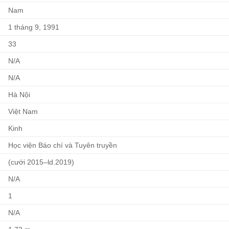
Nam
1 tháng 9, 1991
33
N/A
N/A
Hà Nội
Việt Nam
Kinh
Học viện Báo chí và Tuyên truyền
(cưới 2015⁠–⁠ld.2019)
N/A
1
N/A