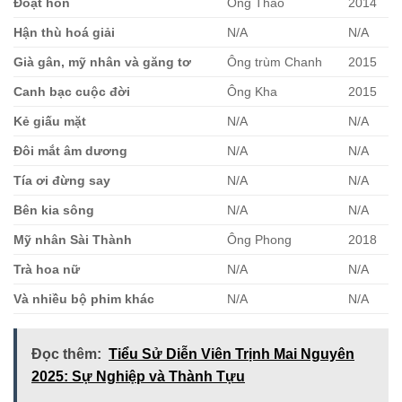
Đoạt hồn
Ông Thảo
2014
Hận thù hoá giải
N/A
N/A
Già gân, mỹ nhân và găng tơ
Ông trùm Chanh
2015
Canh bạc cuộc đời
Ông Kha
2015
Kẻ giấu mặt
N/A
N/A
Đôi mắt âm dương
N/A
N/A
Tía ơi đừng say
N/A
N/A
Bên kia sông
N/A
N/A
Mỹ nhân Sài Thành
Ông Phong
2018
Trà hoa nữ
N/A
N/A
Và nhiều bộ phim khác
N/A
N/A
Đọc thêm:
Tiểu Sử Diễn Viên Trịnh Mai Nguyên
2025: Sự Nghiệp và Thành Tựu