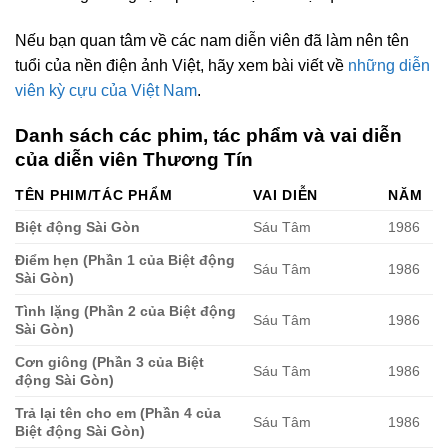
Nếu bạn quan tâm về các nam diễn viên đã làm nên tên
tuổi của nền điện ảnh Việt, hãy xem bài viết về
những diễn
viên kỳ cựu của Việt Nam
.
Danh sách các phim, tác phẩm và vai diễn
của diễn viên Thương Tín
TÊN PHIM/TÁC PHẨM
VAI DIỄN
NĂM
Biệt động Sài Gòn
Sáu Tâm
1986
Điểm hẹn (Phần 1 của Biệt động
Sáu Tâm
1986
Sài Gòn)
Tình lặng (Phần 2 của Biệt động
Sáu Tâm
1986
Sài Gòn)
Cơn giông (Phần 3 của Biệt
Sáu Tâm
1986
động Sài Gòn)
Trả lại tên cho em (Phần 4 của
Sáu Tâm
1986
Biệt động Sài Gòn)