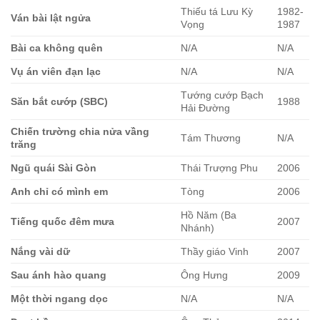
Thiếu tá Lưu Kỳ
1982-
Ván bài lật ngửa
Vọng
1987
Bài ca không quên
N/A
N/A
Vụ án viên đạn lạc
N/A
N/A
Tướng cướp Bạch
Săn bắt cướp (SBC)
1988
Hải Đường
Chiến trường chia nửa vầng
Tám Thương
N/A
trăng
Ngũ quái Sài Gòn
Thái Trượng Phu
2006
Anh chỉ có mình em
Tòng
2006
Hồ Năm (Ba
Tiếng quốc đêm mưa
2007
Nhánh)
Nắng vài dữ
Thầy giáo Vinh
2007
Sau ánh hào quang
Ông Hưng
2009
Một thời ngang dọc
N/A
N/A