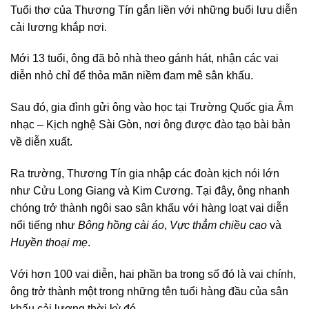
Tuổi thơ của Thương Tín gắn liền với những buổi lưu diễn
cải lương khắp nơi.
Mới 13 tuổi, ông đã bỏ nhà theo gánh hát, nhận các vai
diễn nhỏ chỉ để thỏa mãn niềm đam mê sân khấu.
Sau đó, gia đình gửi ông vào học tại Trường Quốc gia Âm
nhạc – Kịch nghệ Sài Gòn, nơi ông được đào tạo bài bản
về diễn xuất.
Ra trường, Thương Tín gia nhập các đoàn kịch nói lớn
như Cửu Long Giang và Kim Cương. Tại đây, ông nhanh
chóng trở thành ngôi sao sân khấu với hàng loạt vai diễn
nổi tiếng như
Bông hồng cài áo
,
Vực thẳm chiều cao
và
Huyền thoại mẹ
.
Với hơn 100 vai diễn, hai phần ba trong số đó là vai chính,
ông trở thành một trong những tên tuổi hàng đầu của sân
khấu cải lương thời kỳ đó.