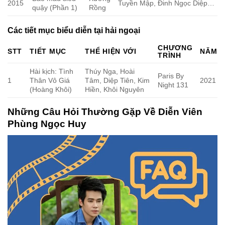
2015
Tuyền Mập, Đinh Ngọc Diệp…
quậy (Phần 1)
Rồng
Các tiết mục biểu diễn tại hải ngoại
CHƯƠNG
STT
TIẾT MỤC
THỂ HIỆN VỚI
NĂM
TRÌNH
Hài kịch: Tình
Thúy Nga, Hoài
Paris By
1
Thân Vô Giá
Tâm, Diệp Tiên, Kim
2021
Night 131
(Hoàng Khôi)
Hiền, Khôi Nguyên
Những Câu Hỏi Thường Gặp Về Diễn Viên
Phùng Ngọc Huy