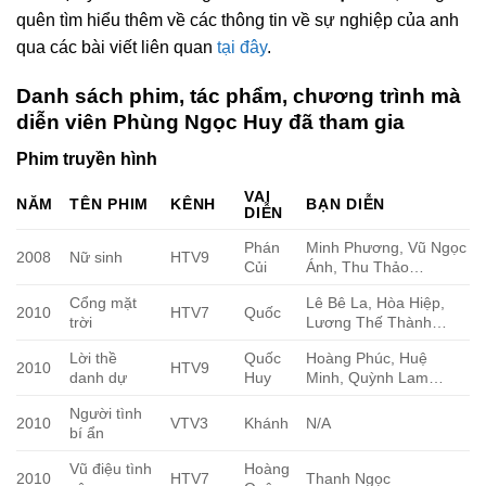
quên tìm hiểu thêm về các thông tin về sự nghiệp của anh
qua các bài viết liên quan
tại đây
.
Danh sách phim, tác phẩm, chương trình mà
diễn viên Phùng Ngọc Huy đã tham gia
Phim truyền hình
VAI
NĂM
TÊN PHIM
KÊNH
BẠN DIỄN
DIỄN
Phán
Minh Phương, Vũ Ngọc
2008
Nữ sinh
HTV9
Củi
Ánh, Thu Thảo…
Cổng mặt
Lê Bê La, Hòa Hiệp,
2010
HTV7
Quốc
trời
Lương Thế Thành…
Lời thề
Quốc
Hoàng Phúc, Huệ
2010
HTV9
danh dự
Huy
Minh, Quỳnh Lam…
Người tình
2010
VTV3
Khánh
N/A
bí ẩn
Vũ điệu tình
Hoàng
2010
HTV7
Thanh Ngọc