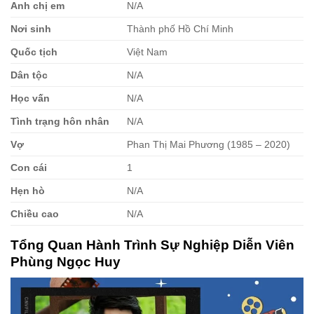
Anh chị em
N/A
Nơi sinh
Thành phố Hồ Chí Minh
Quốc tịch
Việt Nam
Dân tộc
N/A
Học vấn
N/A
Tình trạng hôn nhân
N/A
Vợ
Phan Thị Mai Phương (1985 – 2020)
Con cái
1
Hẹn hò
N/A
Chiều cao
N/A
Tổng Quan Hành Trình Sự Nghiệp Diễn Viên
Phùng Ngọc Huy