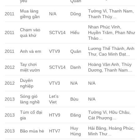
yêu
Quân
Mua láng
Tường Vi, Thanh Nam,
2011
N/A
Dũng
giềng gần
Thanh Thủy…
Nhan Phúc Vinh,
Chạm vào
2011
SCTV14
Hiếu
Huyền Trâm, Phan Như
quá khứ
Thảo…
Lương Thế Thành, Anh
2011
Anh và em
VTV9
Quân
Thư, Cao Minh Đạt…
Tay chơi
Hoàng Vân Anh, Thùy
2012
SCTV14
Danh
miệt vườn
Dương, Thanh Nam…
Duyên
2012
VTV3
N/A
N/A
nghiệp
Sóng gió
Let’s
2013
Bửu
N/A
làng nghề
Viet
Túm cổ đại
Tường Vi, Hữu Châu,
2013
HTV9
Đăng
gia
Cát Phượng…
Huy
Hải Băng, Hoàng Phúc,
2013
Bão mùa hè
HTV7
Hùng
Minh Thư…