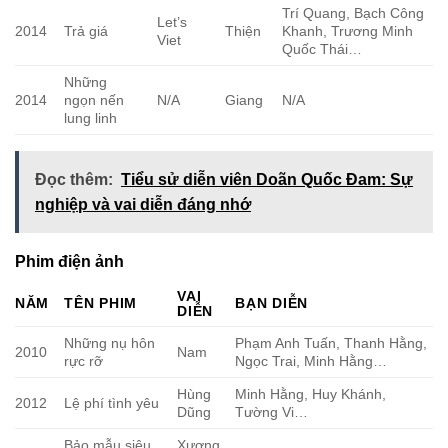
Trí Quang, Bạch Công
Let’s
2014
Trả giá
Thiện
Khanh, Trương Minh
Viet
Quốc Thái…
Những
2014
ngọn nến
N/A
Giang
N/A
lung linh
Đọc thêm:
Tiểu sử diễn viên Doãn Quốc Đam: Sự
nghiệp và vai diễn đáng nhớ
Phim điện ảnh
VAI
NĂM
TÊN PHIM
BẠN DIỄN
DIỄN
Những nụ hôn
Phạm Anh Tuấn, Thanh Hằng,
2010
Nam
rực rỡ
Ngọc Trai, Minh Hằng…
Hùng
Minh Hằng, Huy Khánh,
2012
Lệ phí tình yêu
Dũng
Tường Vi…
Bảo mẫu siêu
Xương