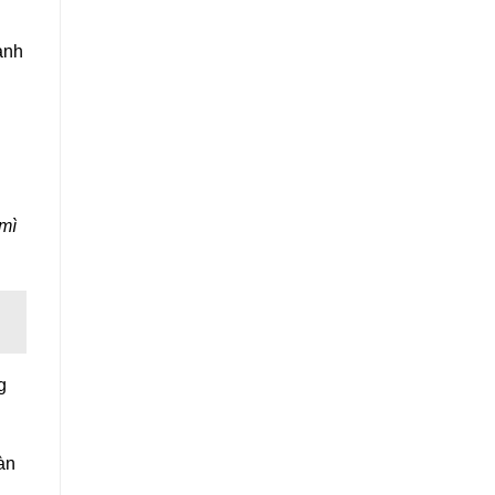
anh
mì
g
àn