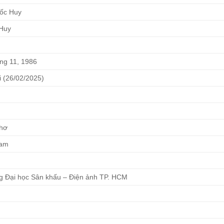
ốc Huy
Huy
ng 11, 1986
i (26/02/2025)
hơ
Nam
g Đại học Sân khấu – Điện ảnh TP. HCM