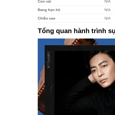
Con cái
N/A
Đang hẹn hò
N/A
Chiều cao
N/A
Tổng quan hành trình s