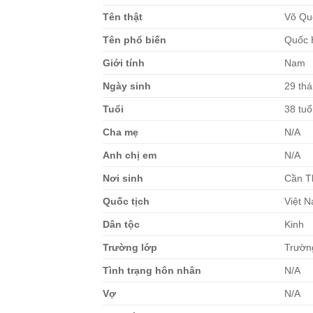
Tên thật
Võ Qu
Tên phổ biến
Quốc 
Giới tính
Nam
Ngày sinh
29 thá
Tuổi
38 tuổ
Cha mẹ
N/A
Anh chị em
N/A
Nơi sinh
Cần T
Quốc tịch
Việt 
Dân tộc
Kinh
Trường lớp
Trườn
Tình trạng hôn nhân
N/A
Vợ
N/A